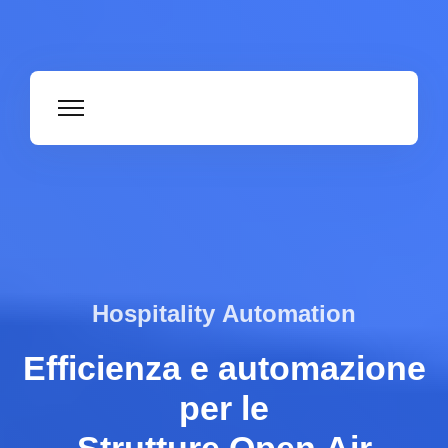
Hospitality
Automation
Efficienza
e
automazione
per
le