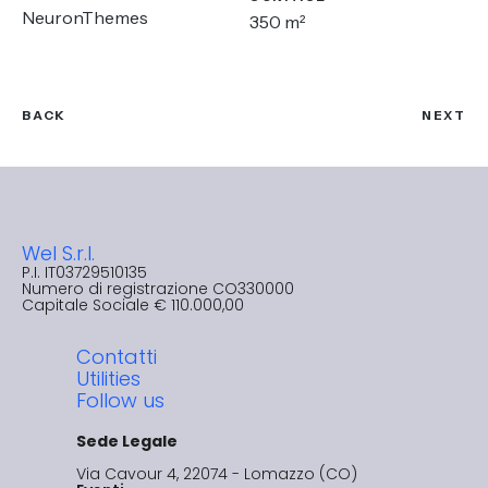
NeuronThemes
350 m²
BACK
NEXT
Wel S.r.l.
P.I. IT03729510135​
Numero di registrazione CO330000
Capitale Sociale € 110.000,00
Contatti
Utilities
Follow us
Sede Legale
Via Cavour 4, 22074 - Lomazzo (CO)