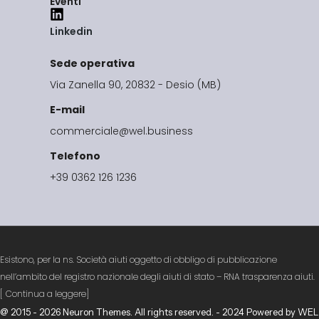
Eventi
Linkedin
Sede operativa
Via Zanella 90, 20832 - Desio (MB)
E-mail
commerciale@wel.business
Telefono
+39 0362 126 1236
Esistono, per la ns. Società aiuti oggetto di obbligo di pubblicazione
nell’ambito del registro nazionale degli aiuti di stato – RNA trasparenza aiuti.
[
[
Continua a leggere]
@ 2015 - 2026 Neuron Themes. All rights reserved. - 2024 Powered by WEL