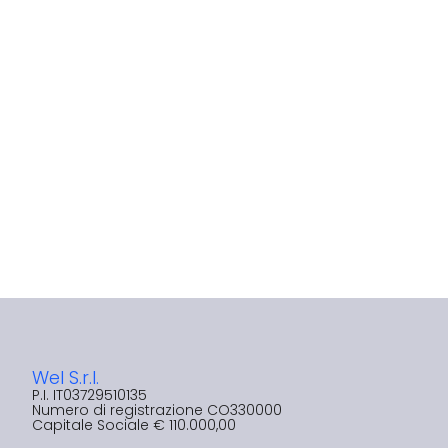
Wel S.r.l.
P.I. IT03729510135​
Numero di registrazione CO330000
Capitale Sociale € 110.000,00