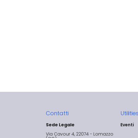
Contatti
Utilitie
Sede Legale
Eventi
Via Cavour 4, 22074 - Lomazzo