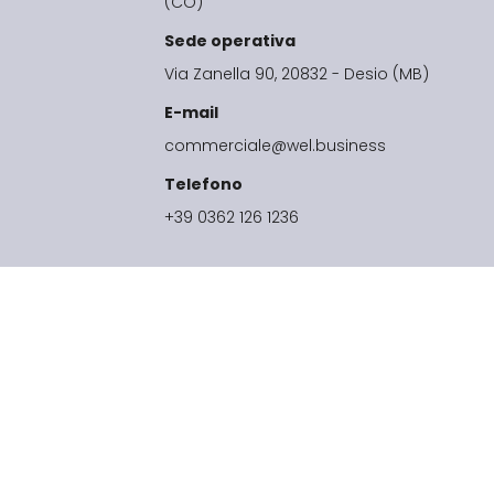
(CO)
Sede operativa
Via Zanella 90, 20832 - Desio (MB)
E-mail
commerciale@wel.business
Telefono
+39 0362 126 1236
Security
Privacy & Cookies Policy
Term
cazione nell’ambito del registro
nua a leggere]
4 Powered by WEL
Le tue preferenze relative alla privacy
ulla raccolta