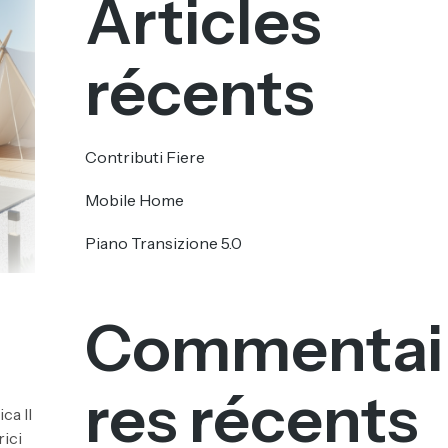
Articles
récents
Contributi Fiere
Mobile Home
Piano Transizione 5.0
Commentai
res récents
ca Il
rici